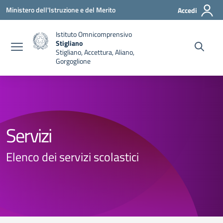
Vai ai contenuti
Vai al menu di navigazione
Vai al footer
Ministero dell'Istruzione e del Merito
Accedi
Istituto Omnicomprensivo
Stigliano
Stigliano, Accettura, Aliano,
Gorgoglione
Servizi
Elenco dei servizi scolastici