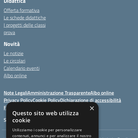
Didattica
Offerta formativa
Le schede didattiche
I progetti delle classi
prova
Novità
Le notizie
Le circolari
Calendario eventi
Albo online
Note Legali
Amministrazione Trasparente
Albo online
Privacy Policy
Cookie Policy
Dichiarazione di accessibilità
×
Feedback
Questo sito web utilizza
Seguici su:
cookie
Utilizziamo i cookie per personalizzare
contenuti, annunci e per analizzare il nostro