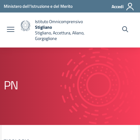
Vai ai contenuti
Vai al menu di navigazione
Vai al footer
Ministero dell'Istruzione e del Merito
Accedi
Istituto Omnicomprensivo
Stigliano
Stigliano, Accettura, Aliano,
Gorgoglione
PN