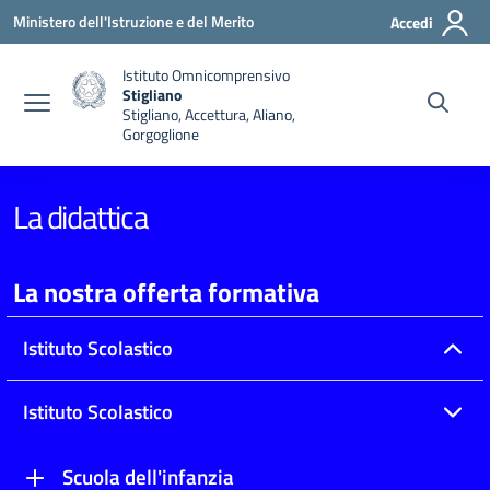
Vai ai contenuti
Vai al menu di navigazione
Vai al footer
Ministero dell'Istruzione e del Merito
Accedi
Istituto Omnicomprensivo
Stigliano
Stigliano, Accettura, Aliano,
Gorgoglione
La didattica
La nostra offerta formativa
Istituto Scolastico
Istituto Scolastico
Scuola dell'infanzia