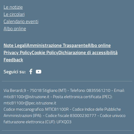
Le notizie
Le circolari
Calendario eventi
Albo online
Note Legali
Amministrazione Trasparente
Albo online
Privacy Policy
Cookie Policy
Dichiarazione di accessibilità
Feedback
Seguici su:
Via Berardi,9 - 75018 Stigliano (MT) - Telefono:
0835561210
- Email:
mtic81100r@istruzione.it
- Posta elettronica certificata (PEC):
mtic81100r@pec.istruzione.it
Codice meccanografico: MTIC81100R - Codice Indice delle Pubbliche
Amministrazioni (IPA): - Codice fiscale 83000230777 - Codice univoco
fatturazione elettronica (CUF): UFXQO3