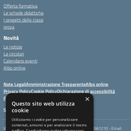
Offerta formativa
Le schede didattiche
I progetti delle classi
prova
Novità
Le notizie
Le circolari
Calendario eventi
Albo online
Note Legali
Amministrazione Trasparente
Albo online
Privacy Policy
Cookie Policy
Dichiarazione di accessibilità
×
Feedback
Questo sito web utilizza
Seguici su:
cookie
Utilizziamo i cookie per personalizzare
contenuti, annunci e per analizzare il nostro
Via Berardi,9 - 75018 Stigliano (MT) - Telefono:
0835561210
- Email:
traffico. Condividiamo inoltre informazioni