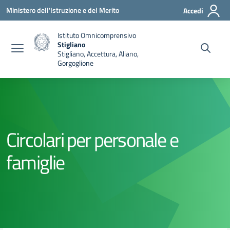
Vai ai contenuti
Vai al menu di navigazione
Vai al footer
Ministero dell'Istruzione e del Merito
Accedi
Istituto Omnicomprensivo
Stigliano
Stigliano, Accettura, Aliano,
Gorgoglione
Circolari per personale e
famiglie