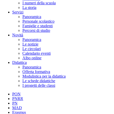
I numeri della scuola
La storia
Servizi
Panoramica
Personale scolastico
Famiglie e studenti
Percorsi di studio
Novità
Panoramica
Le notizie
Le circolari
Calendario eventi
Albo online
Didattica
Panoramica
Offerta formativa
Modulistica per la didattica
Le schede didattiche
I progetti delle classi
PON
PNRR
PN
MAD
Erasmus