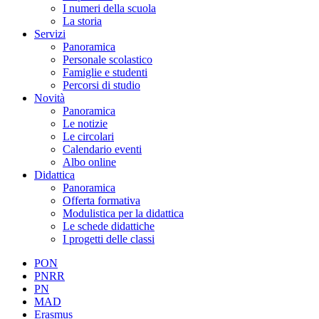
I numeri della scuola
La storia
Servizi
Panoramica
Personale scolastico
Famiglie e studenti
Percorsi di studio
Novità
Panoramica
Le notizie
Le circolari
Calendario eventi
Albo online
Didattica
Panoramica
Offerta formativa
Modulistica per la didattica
Le schede didattiche
I progetti delle classi
PON
PNRR
PN
MAD
Erasmus