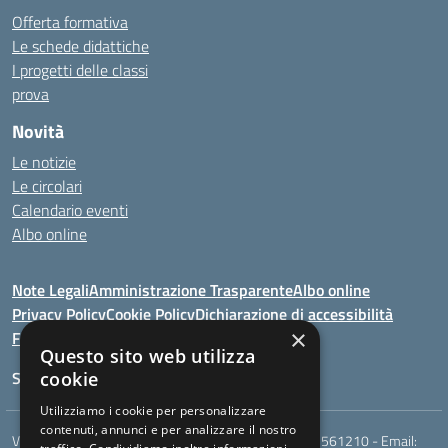
Offerta formativa
Le schede didattiche
I progetti delle classi
prova
Novità
Le notizie
Le circolari
Calendario eventi
Albo online
Note Legali
Amministrazione Trasparente
Albo online
Privacy Policy
Cookie Policy
Dichiarazione di accessibilità
×
Feedback
Questo sito web utilizza
Seguici su:
cookie
Utilizziamo i cookie per personalizzare
contenuti, annunci e per analizzare il nostro
Via Berardi,9 - 75018 Stigliano (MT) - Telefono:
0835561210
- Email: