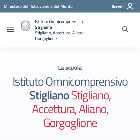
Vai ai contenuti
Vai al menu di navigazione
Vai al footer
Ministero dell'Istruzione e del Merito
Accedi
Istituto Omnicomprensivo
Stigliano
Stigliano, Accettura, Aliano,
Gorgoglione
La scuola
Istituto Omnicomprensivo
Stigliano
Stigliano,
Accettura, Aliano,
Gorgoglione