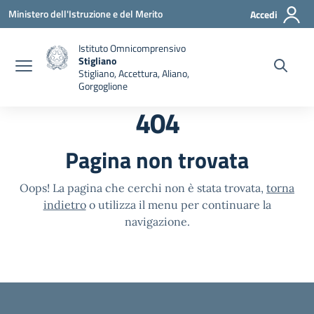
Vai ai contenuti
Vai al menu di navigazione
Vai al footer
Ministero dell'Istruzione e del Merito
Accedi
Istituto Omnicomprensivo
Stigliano
Stigliano, Accettura, Aliano,
Gorgoglione
404
Pagina non trovata
Oops! La pagina che cerchi non è stata trovata,
torna
indietro
o utilizza il menu per continuare la
navigazione.