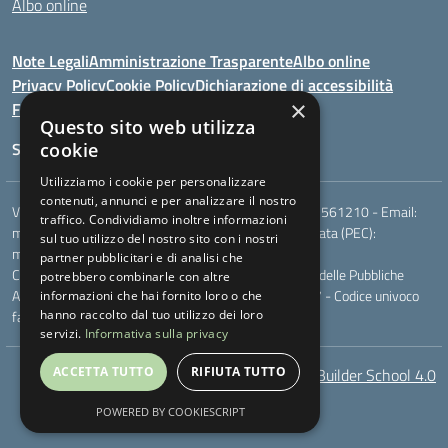
Albo online
Note Legali
Amministrazione Trasparente
Albo online
Privacy Policy
Cookie Policy
Dichiarazione di accessibilità
×
Feedback
Questo sito web utilizza
Seguici su:
cookie
Utilizziamo i cookie per personalizzare
contenuti, annunci e per analizzare il nostro
Via Berardi,9 - 75018 Stigliano (MT) - Telefono:
0835561210
- Email:
traffico. Condividiamo inoltre informazioni
mtic81100r@istruzione.it
- Posta elettronica certificata (PEC):
sul tuo utilizzo del nostro sito con i nostri
mtic81100r@pec.istruzione.it
partner pubblicitari e di analisi che
Codice meccanografico: MTIC81100R - Codice Indice delle Pubbliche
potrebbero combinarle con altre
Amministrazioni (IPA): - Codice fiscale 83000230777 - Codice univoco
informazioni che hai fornito loro o che
fatturazione elettronica (CUF): UFXQO3
hanno raccolto dal tuo utilizzo dei loro
servizi.
Informativa sulla privacy
ACCETTA TUTTO
RIFIUTA TUTTO
AcceBuilder School 4.0
POWERED BY COOKIESCRIPT