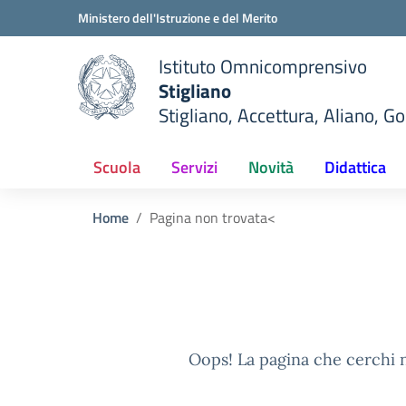
Vai ai contenuti
Vai al menu di navigazione
Vai al footer
Ministero dell'Istruzione e del Merito
Istituto Omnicomprensivo
Stigliano
Stigliano, Accettura, Aliano, G
Scuola
Servizi
Novità
Didattica
Home
Pagina non trovata
<
Oops! La pagina che cerchi n