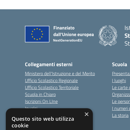
I
St
St
Collegamenti esterni
Scuola
Ministero dell'Istruzione e del Merito
Presenta
Ufficio Scolastico Regionale
I luoghi
Ufficio Scolastico Territoriale
Le carte 
Scuola in Chiaro
Organizz
Iscrizioni On LIne
Le perso
Invalsi
I numeri 
×
Comune
La storia
Questo sito web utilizza
cookie