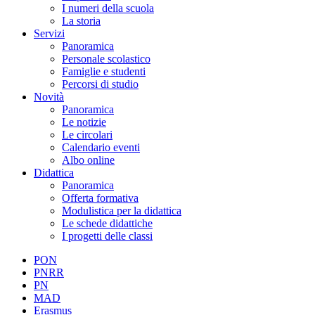
I numeri della scuola
La storia
Servizi
Panoramica
Personale scolastico
Famiglie e studenti
Percorsi di studio
Novità
Panoramica
Le notizie
Le circolari
Calendario eventi
Albo online
Didattica
Panoramica
Offerta formativa
Modulistica per la didattica
Le schede didattiche
I progetti delle classi
PON
PNRR
PN
MAD
Erasmus