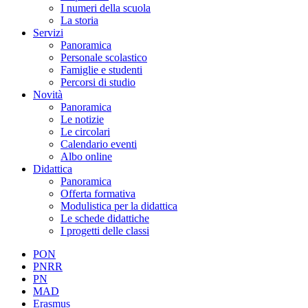
I numeri della scuola
La storia
Servizi
Panoramica
Personale scolastico
Famiglie e studenti
Percorsi di studio
Novità
Panoramica
Le notizie
Le circolari
Calendario eventi
Albo online
Didattica
Panoramica
Offerta formativa
Modulistica per la didattica
Le schede didattiche
I progetti delle classi
PON
PNRR
PN
MAD
Erasmus